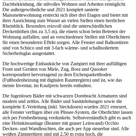
Dachbekleidung, die stilvolles Wohnen und Arbeiten ermöglicht.
Die außergewöhnliche und 2021 komplett sanierte
Maisonettewohnung erstreckt sich über drei Etagen und bietet mit
ihrer Ausrichtung zum Wasser an vielen Stellen einen herrlichen
Rheinblick. Besonders reizvoll sind die unterschiedlichen
Deckenhöhen (bis zu 3,5 m), die einem schon beim Betreten der
Wohnung auffallen, und an verschiedenen Stellen mit Oberlichtern
für einen besonderen Effekt sorgen. Alle Fenster und Balkontüren
sind von Schüco und mit 3-fach wärme- und schallisoliertem
Sicherheitsglas ausgestattet.
Die hochwertige Einbauküche von Zampieri mit ihrer auffälligen
Front und Geräten von Miele, Zug, Bora und Quooker
korrespondiert hervorragend zu dem Eichenparkettboden
(Fußbodenheizung mit digitalen Raumreglern) und ist, wie das
meiste Inventar, im Kaufpreis bereits enthalten.
Die fugenlosen Bäder mit schwarzen Dornbracht Armaturen sind
modern und zeitlos. Alle Bäder und Sanitärleitungen sowie die
komplette E-Verteilung (inkl. Steckdosen) wurden 2021 erneuert,
alle Fenster verfügen über ein Plissee-System, die Oberlichter lassen
sich per Fernbedienung verdunkeln. Selbstverständlich gibt es auch
eine Heimkinoanlage (Beamer mit grauer Leinwand) Occhio
Decken- und Wandleuchten, die auch per App steuerbar sind. Alle
weißen Zimmertüren sind mit 2,50 m extra hoch, die