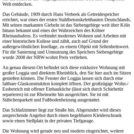
Welt entdecken.
Das Gebäude, 1909 durch Hans Verbeek als Getreidespeicher
errichtet, war eines der ersten Stahlbetonskelettbauten Deutschlands.
Mit seinen markanten Giebeln ist das Siebengebirge weit über Köln
hinaus bekannt und eines der Wahrzeichen des Kölner
Rheinauhafens. Es verbindet modernes Wohnen und Arbeiten mit
einer historischen Kulisse und zählt, auch auf Grund der
außergewöhnlichen Insellage, zu einem Objekt mit Seltenheitswert.
Für die Sanierung und Umnutzung des Speichers Siebengebirge
wurde 2008 der NRW-wohnt Preis verliehen.
An genau diesem Ort befindet sich diese exklusive Wohnung mit
großer Loggia und direktem Rheinblick, den Sie hier auch im Sitzen
genießen können. Die Fenster der Loggia lassen sich durch eine
faltbare Glaskonstruktion komplett öffnen. Der großzügige Wohn-/
Essbereich mit offener Einbauküche (lässt sich durch Schiebetür
separieren) ist zur Rheinseite hin ausgerichtet. Sie ist mit
Stäbchenparkett und Fußbodenheizung ausgestattet.
Das Schlafzimmer liegt zur Straße hin. Abgerundet wird dieses
ansprechende Angebot durch einen begehbaren Kleiderschrank
sowie einen Stellplatz in der privaten Tiefgarage.
Die Wohnung wird gerade neu und modern eingerichtet, weitere