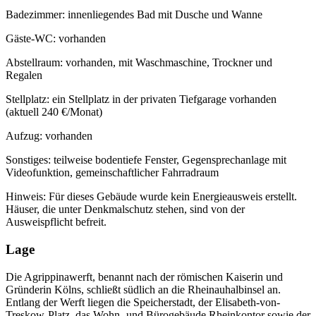
Badezimmer: innenliegendes Bad mit Dusche und Wanne
Gäste-WC: vorhanden
Abstellraum: vorhanden, mit Waschmaschine, Trockner und
Regalen
Stellplatz: ein Stellplatz in der privaten Tiefgarage vorhanden
(aktuell 240 €/Monat)
Aufzug: vorhanden
Sonstiges: teilweise bodentiefe Fenster, Gegensprechanlage mit
Videofunktion, gemeinschaftlicher Fahrradraum
Hinweis: Für dieses Gebäude wurde kein Energieausweis erstellt.
Häuser, die unter Denkmalschutz stehen, sind von der
Ausweispflicht befreit.
Lage
Die Agrippinawerft, benannt nach der römischen Kaiserin und
Gründerin Kölns, schließt südlich an die Rheinauhalbinsel an.
Entlang der Werft liegen die Speicherstadt, der Elisabeth-von-
Treskow-Platz, das Wohn- und Bürogebäude Rheinkontor sowie der